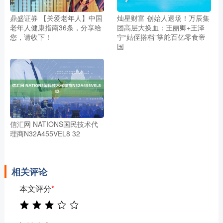
鼎盛证券 【关爱老年人】中国
灿星财富 创始人退场！万辰集
老年人健康指南36条，分享给
团高层大换血：王丽卿+王泽
您，请收下！
宁“姑侄搭档”掌舵百亿零食帝
国
信汇网 NATIONS国民技术代
理商N32A455VEL8 32
相关评论
本文评分
*