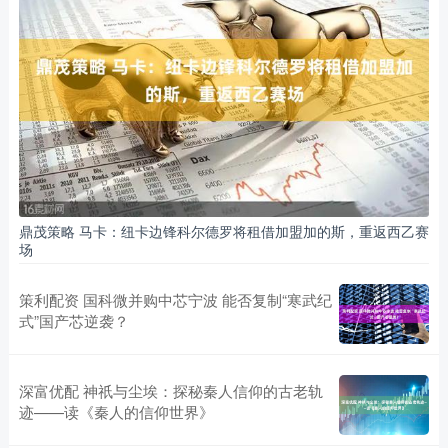
鼎茂策略 马卡：纽卡边锋科尔德罗将租借加盟加的斯，重返西乙赛
场
策利配资 国科微并购中芯宁波 能否复制“寒武纪
式”国产芯逆袭？
深富优配 神祇与尘埃：探秘秦人信仰的古老轨
迹——读《秦人的信仰世界》