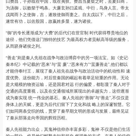
曰费昌，子孙或在中国，或在夷狄。费昌当夏桀之时，去夏归商，
为汤御，以败桀于鸣条。大廉玄孙曰孟戏、中衍，鸟身人言。帝太
戊闻而卜之使御，吉，遂致使御而妻之。自太戊以下，中衍之后，
遂世有功，以佐殷国，故嬴姓多显，遂为诸侯。
“御”的专长逐渐成为“大费”的后代们在世官制 时代获得尊贵地位的
途径，他们凭借这门独特的技艺 为最高权力者贡献高等级的服务，
从而跻身诸侯之列。
“善走”则是秦人先祖在战争与政治博弈中的另一项法宝。如《史记·
秦本纪》中记载的“恶来”与“蜚 廉”,“恶来有力”“蜚廉善走”,他们都以
才能侍奉纣王，展现了秦人祖先在战争与政治活动中的机动性和 速
度优势。这份能力，对后世秦国的崛起有着举足轻重的作用。无论
是大规模的物资运输，还是国君对远 行的偏爱，都彰显了秦人对于
交通的高度重视，以及在交通领域所展现出的卓越实力，这些逐渐
成为秦实现 统一伟业的基石。秦人先祖的“善御”与“善走”,不仅仅是
身体上的天赋，更是为后代们留下了文化和战 略上的深邃智慧。它
们如同两条交织的线，贯穿了秦早期文明的形成与发展，最终见证
了秦从部落走向帝国的辉煌历程。
秦人先祖能力出众，其鬼神信仰亦丰富多彩，鬼神 不仅是他们生活
的一部分，也是他们解释未知和超自 然现象的方式。在秦人的信仰