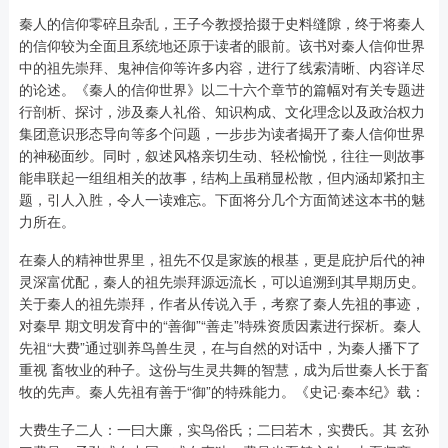
秦人的信仰零碎且杂乱，王子今教授拾掇于史料缝隙，终于将秦人
的信仰较为全面且系统地还原于读者的眼前。该书对秦人信仰世界
中的祖先崇拜、鬼神信仰等许多内容，进行了线索清晰、内容详尽
的论述。《秦人的信仰世界》以二十六个章节的篇幅对有关专题进
行剖析、探讨，涉及秦人礼俗、知识构成、文化理念以及政治权力
集团意识形态导向等多个问题，一步步为读者揭开了秦人信仰世界
的神秘面纱。同时，叙述风格亲切生动、轻松愉悦，往往一则故事
能串联起一组组相关的故事，结构上虽稍显松散，但内涵却紧扣主
题，引人入胜，令人一读难忘。下面将分几个方面简述这本书的魅
力所在。
在秦人的精神世界里，祖先不仅是家族的根基，更是庇护后代的神
灵深富优配，秦人的祖先崇拜源远流长，可以追溯到其早期历史。
关于秦人的祖先崇拜，作者从传说入手，考察了秦人先祖的事迹，
对秦早 期文明发育中的“善御”“善走”特殊资质因素进行探析。秦人
先祖“大费”通过驯养鸟兽生灵，在与自然的对话中，为秦人播下了
重视 畜牧业的种子。这份与生灵共舞的智慧，成为后世秦人长于畜
牧的先声。秦人先祖有善于“御”的特殊能力。《史记·秦本纪》载：
大费生子二人：一曰大廉，实鸟俗氏；二曰若木，实费氏。其 玄孙