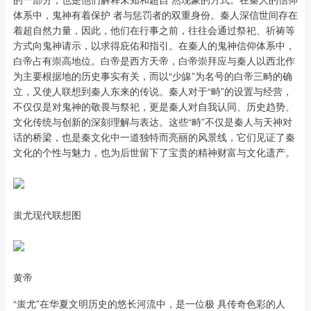
体系中，鬼神有着保护 者与惩罚者的双重身份。秦人深信世间存在
着超自然力量，因此，他们在行事之前，往往会通过祭祀、祈祷等
方式向鬼神请示，以求得庇佑和指引。在秦人的鬼神信仰体系中，
白帝占有崇高地位。白帝是西方天帝，白帝崇拜应与秦人以西北作
为主要根据地的历史事实有关，而以“少皞”为名号的白帝三畤的确
立，又使人联想到秦人东来的传说。秦人对于“畤”的设置与经营，
不仅仅是对鬼神的敬畏与祭祀，更是秦人对自我认同、历史趋势、
文化传统与创新的深刻理解与表达。这些“畤”不仅是秦人与天神对
话的桥梁，也是秦文化中一道独特而亮丽的风景线，它们见证了秦
文化的个性与魅力，也为后世留下了宝贵的精神财富与文化遗产。
蚩尤现代联想图
黄帝
“蚩尤”在华夏文明历史的悠长河流中，是一位极 具传奇色彩的人