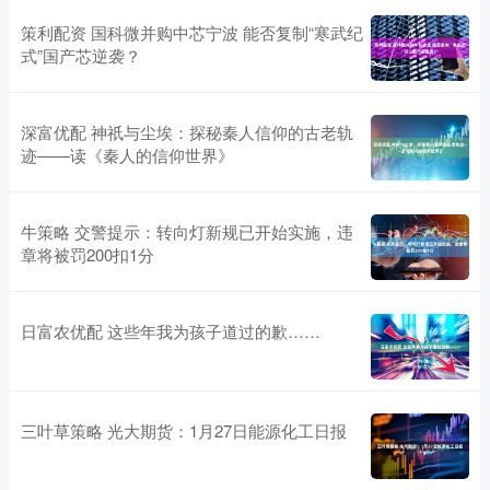
策利配资 国科微并购中芯宁波 能否复制“寒武纪
式”国产芯逆袭？
深富优配 神祇与尘埃：探秘秦人信仰的古老轨
迹——读《秦人的信仰世界》
牛策略 交警提示：转向灯新规已开始实施，违
章将被罚200扣1分
日富农优配 这些年我为孩子道过的歉……
三叶草策略 光大期货：1月27日能源化工日报