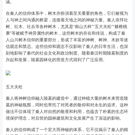
涵。
在秦人的信仰体系中，树木亦扮演着至关重要的角色，它们被视为
人与神之间沟通的桥梁，连接着天地之间的神秘力量。秦人崇拜社
树、社木、社丛等各种树木，尤其是“南山大梓”“五大夫松”“棘椎桃
秉”等被赋予神异属性的树木，这些树木的存在和传说，构成了秦
人山川树木信仰的重要部分，形成了丰富的神树、树神、木妖等迷
信观念和禁忌。这些信仰和观念不仅影响了秦人的日常生活，也深
刻地影响了秦代的社会文化和政治制度。随着秦汉时期陵墓制度的
兴起和发展，陵墓园林化的营造方式得到了广泛应用。
五大夫松
秦人将神树信仰融入陵墓的建造中，通过种植大量的树木来营造陵
墓的神秘氛围，同时也寄托了对死者的敬仰和对永生的追求。这种
做法不仅体现了秦人对自然的敬畏和利用，也蕴含了朴素的生态环
境保护理念，对后世的园林建筑和文化发展产生了深远的影响。
秦人的信仰构成了一个宏大而神秘的体系，它不仅揭示了秦人的精