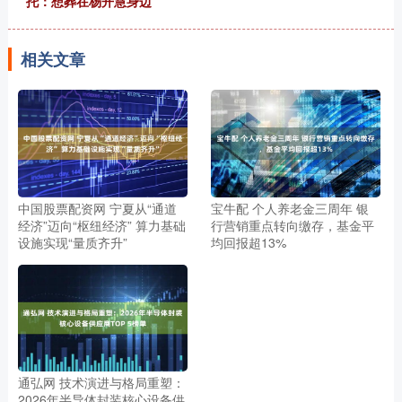
托：想葬在杨开慧身边
相关文章
中国股票配资网 宁夏从“通道
宝牛配 个人养老金三周年 银
经济”迈向“枢纽经济” 算力基础
行营销重点转向缴存，基金平
设施实现“量质齐升”
均回报超13%
通弘网 技术演进与格局重塑：
2026年半导体封装核心设备供