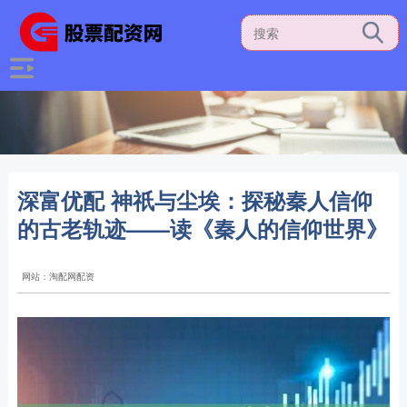
深富优配 神祇与尘埃：探秘秦人信仰
的古老轨迹——读《秦人的信仰世界》
网站：淘配网配资