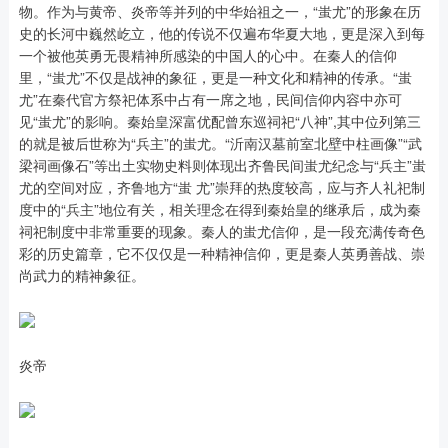
物。作为与黄帝、炎帝等并列的中华始祖之一，“蚩尤”的形象在历
史的长河中巍然屹立，他的传说不仅遍布华夏大地，更是深入到每
一个被他英勇无畏精神所感染的中国人的心中。在秦人的信仰
里，“蚩尤”不仅是战神的象征，更是一种文化和精神的传承。“蚩
尤”在秦代官方祭祀体系中占有一席之地，民间信仰内容中亦可
见“蚩尤”的影响。秦始皇深富优配曾东巡祠祀“八神”,其中位列第三
的就是被后世称为“兵主”的蚩尤。“沂南汉墓前室北壁中柱画像”“武
梁祠画像石”等出土实物史料则体现出齐鲁民间蚩尤纪念与“兵主”蚩
尤的空间对应，齐鲁地方“蚩 尤”崇拜的热度较高，应与齐人礼祀制
度中的“兵主”地位有关，相关理念在得到秦始皇的继承后，成为秦
祠祀制度中非常重要的现象。秦人的蚩尤信仰，是一段充满传奇色
彩的历史篇章，它不仅仅是一种精神信仰，更是秦人英勇善战、崇
尚武力的精神象征。
炎帝