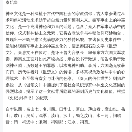
秦始皇
神巫文化是一种深植于古代中国社会的宗教信仰，古人常会通过巫
术和祭祀活动来求助于超自然力量和预测未来。秦军事史上的神巫
文化，是一个充满神秘和力量的话题，包含了秦人在军事活动中的
信仰、仪式和神秘主义元素，它将古老战争与神秘信仰巧妙融合，
展现出一种既严肃又充满想象力的独特风貌。在诸多历史事件中，
最能体现秦军事史上的神巫文化的，便是秦国石刻文字《诅楚
文》。秦惠文王在位时，楚怀王曾为合纵长，率领东方六国大军攻
秦。秦惠文王面对如此严峻挑战，亲自投书于湫渊，昭告求助于湫
渊神巫咸，历数楚王的罪恶，以求鬼神相助。事后，六国毫无收获
而归。历代学者对《诅楚文》的解读，多将其视为政治斗争中的心
理战术，甚至带有虚妄与迷信的色彩。《秦人的信仰世界》则独辟
蹊径，从《诅楚文》中捕捉到了秦社会意识形态中神巫文化基因的
强烈脉动，揭示了这一文献背后隐藏的深刻历史与文化价值。根据
《史记·封禅书》的记载：
自华以西，名山七，名川四。曰华山，薄山。薄山者，衰山也。岳
山，岐山，吴岳，鸿冢，渎山。渎山，蜀之汶山。水曰河，祠临
晋；沔，祠汉中；湫渊，祠朝那；江水，祠蜀。