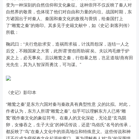
变为一种深刻的自然信仰和文化象征。这种崇拜不仅反映了秦人对
自然界的敬畏，也体现了他们对自由和力量的向往。战国时期，东
方诸国出于对秦人、秦国和秦文化的敌视与畏惧，给秦国打上
了“雕鸷之秦”的烙印。其多见于史籍文献中，如《史记·刺客列传》
所载：
鞠武曰：“夫行危欲求安，造祸而求福，计浅而怨深，连结一人之
后交，不顾国家之大害，此所谓‘资怨而助祸'矣。夫以鸿毛燎于炉
炭之上，必无事矣。且以雕鸷之秦，行怨暴之怒，岂足道哉!燕有田
光先生，其为人智深而勇沈，可与谋。”
《史记》影印本
“雕鸷之秦”是东方六国对秦与秦政具有典型性意 义的比拟。对此，
作者认为，东方人所谓“雕鸷之秦”, 似乎可以理解东方人已将“雕
鸷”视作秦文化的象征符号。在秦人的文化深处，无论是“玄鸟陨
卵，女修吞之，生子大业”的神话传说，还是“鸟俗氏”名号的传承，
都反映了“鸟”在秦人文化中的崇高地位和特殊意义。这些传说和神
话不仅成为窥探秦文化起源的窗口，更为理解秦人对“鸟”的深厚情