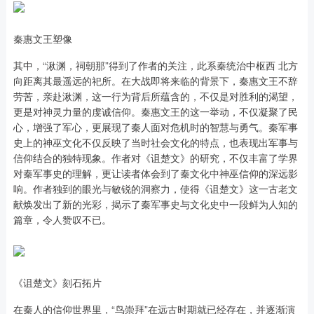
秦惠文王塑像
其中，“湫渊，祠朝那”得到了作者的关注，此系秦统治中枢西 北方
向距离其最遥远的祀所。在大战即将来临的背景下，秦惠文王不辞
劳苦，亲赴湫渊，这一行为背后所蕴含的，不仅是对胜利的渴望，
更是对神灵力量的虔诚信仰。秦惠文王的这一举动，不仅凝聚了民
心，增强了军心，更展现了秦人面对危机时的智慧与勇气。秦军事
史上的神巫文化不仅反映了当时社会文化的特点，也表现出军事与
信仰结合的独特现象。作者对《诅楚文》的研究，不仅丰富了学界
对秦军事史的理解，更让读者体会到了秦文化中神巫信仰的深远影
响。作者独到的眼光与敏锐的洞察力，使得《诅楚文》这一古老文
献焕发出了新的光彩，揭示了秦军事史与文化史中一段鲜为人知的
篇章，令人赞叹不已。
《诅楚文》刻石拓片
在秦人的信仰世界里，“鸟崇拜”在远古时期就已经存在，并逐渐演