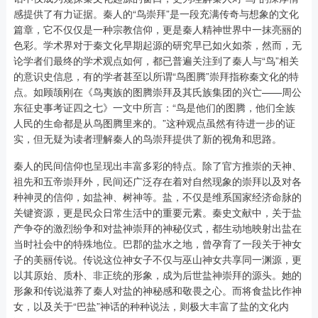
感提供了有力证据。秦人的“鸟崇拜”是一段充满传奇与想象的文化
篇章，它不仅仅是一种宗教信仰，更是秦人精神世界中一抹亮丽的
色彩。学术界对于秦文化早期起源的研究早已如火如荼，然而，无
论学者们最终的学术观点如何，都已普遍关注到了秦人与“鸟”相关
的意识史信息，有的学者甚至以所谓“鸟图腾”崇拜指称秦文化的特
点。如顾颉刚在《鸟夷族的图腾崇拜及其氏族集团的兴亡——周公
东征史事考证四之七》一文中所言：“鸟是他们的图腾，他们全族
人民的生命都是从鸟图腾里来的。”这种观点虽然有待进一步的证
实，但无疑为读者理解秦人的鸟崇拜提供了新的视角和思路。
秦人的民间信仰也呈现出丰富多彩的特点。除了官方推崇的天神、
祖先和五帝崇拜外，民间还广泛存在着对自然现象的崇拜以及对各
种神灵的信仰，如盐神、树神等。盐，不仅是维系国家经济命脉的
关键资源，更是民众日常生活中的重要元素。秦史文献中，关于盐
产争夺的激烈纷争和对盐神崇拜的神秘仪式，都生动地映射出盐在
当时社会中的特殊地位。巴郡的盐水之地，曾孕育了一段关于神女
子的美丽传说。传说这位神女子不仅与巫山神女共享同一渊源，更
以其原始、质朴、非正统的形象，成为后世盐神崇拜的源头。她的
形象和传说滋养了秦人对盐的神秘感和敬畏之心。而将食盐比作神
女，以及关于“巴盐”神话的种种说法，则极大丰富了盐的文化内