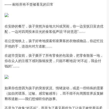
—— 献给所有不曾被看见的日常
在安静的餐厅，孩子突然兴奋地大叫或哭闹，你一边安抚日富农优
配，一边对四周投来目光的食客低声说“不好意思”……
在公交地铁上，孩子好奇地摸索邻座乘客的衣物或物品，你赶忙拉
开他的手，连连向对方道歉……
在超市货架前，孩子撕开了所有零食的包装袋，把零食散落一地，
你在众人的注视下感到脸颊发烫，只能不断地说“对不起，我会付
钱的”……
如果你也曾因为孩子的突发状况、情绪波动，或是一些特殊的需要
（如自闭谱系、过敏、感官敏感等），而不得不向周围世界反复解
释和道歉——我们想倾听你的故事。
不是为了收集“对不起”，而是为了看见那些为了让孩子被世界温柔