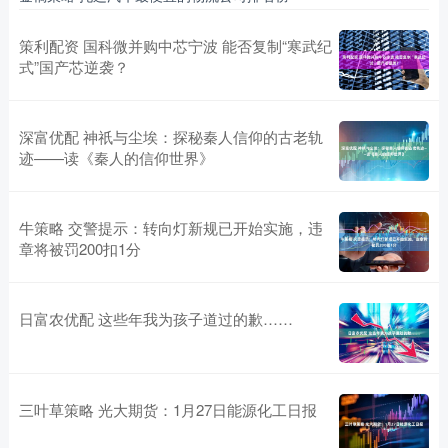
策利配资 国科微并购中芯宁波 能否复制“寒武纪
式”国产芯逆袭？
深富优配 神祇与尘埃：探秘秦人信仰的古老轨
迹——读《秦人的信仰世界》
牛策略 交警提示：转向灯新规已开始实施，违
章将被罚200扣1分
日富农优配 这些年我为孩子道过的歉……
三叶草策略 光大期货：1月27日能源化工日报