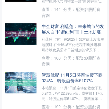
和宁德时代共同推出一款“国民好车”。
瞬间，京东“造车”的猜测刷屏汽车圈。
查看：
144
分类：
配资炒股配资
对此，京....
官网
牛金财富 利蕴莲：未来城市的发
展来自“和谐红利”而非土地扩张
利蕴莲（右）在2025十如对话上发表主
题演讲 在全球城市化进程不断推进和
可持续发展需求日益增加的背景下，未
来城市的设计正迎来新的转折点。城市
查看：
160
分类：
配资炒股配资
未来的发展要在经济、....
官网
智慧优配 11月5日盛泰转债下跌
024%，转股溢价率5107%
本站消息，11月5日盛泰转债收盘下跌
0.24%，报122.89元/张，成交额1.17亿
元，转股溢价率51.07%。 资料显示，
盛泰转债信用级别为“AA”，债券期....
查看：
192
分类：
配资炒股配资