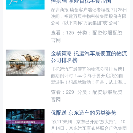
侄搭档”掌舵百亿零食帝国
深圳商报·读创客户端记者穆砚 7月25日
晚间，福建万辰生物科技集团股份有限
公司（以下简称“万辰集团”或“公司”）
发布关于董事长辞任、选举董事长、调
查看：
125
分类：
配资炒股配资
整董事会专门委....
官网
金橘策略 托运汽车最便宜的物流
公司排名榜
【托运汽车最便宜的物流公司排名榜】
假期倒计时！🚗💨 终于要开启我的自
驾游啦！想想就激动！但是，从上海到
成都，几千公里呢，自己开过去也太累
查看：
229
分类：
配资炒股配资
了叭！而且时间成本也很....
官网
优配送 京东造车的另类姿势
“双11”未到，京东已开始“放大招”。 10
月14日，京东汽车宣布将联合广汽集团