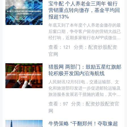
宝牛配 个人养老金三周年 银行
营销重点转向缴存，基金平均回
报超13%
年底又到了本年度个人养老金缴存的最
后窗口期，争夺客户留存的营销大战已
经打响，近期多家银行在APP或微信公
众号推广个人养老金缴存有礼活动。部
查看：
121
分类：
配资炒股配资
分基金公司开始推广自家....
官网
猎股网 两部门：鼓励五星红旗邮
轮积极开发国内沿海航线
人民财讯12月5日电，交通运输部、文
化和旅游部印发进一步促进邮轮运输及
旅游服务发展若干措施的通知，其中提
出，丰富邮轮航线和产品。 （一）拓
查看：
97
分类：
配资炒股配资官
展邮轮始发航线。鼓励五....
网
牛势策略 “干翻郑州！夺取豫超