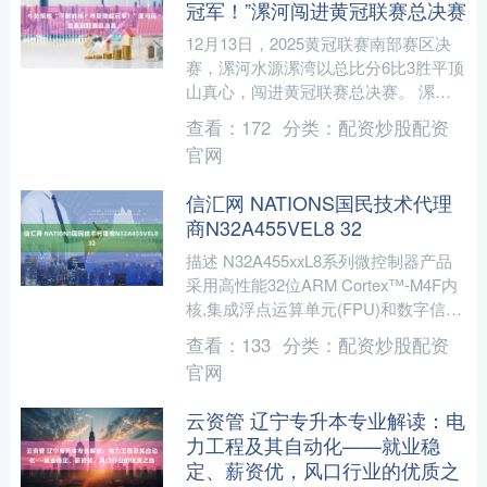
冠军！”漯河闯进黄冠联赛总决赛
12月13日，2025黄冠联赛南部赛区决
赛，漯河水源漯湾以总比分6比3胜平顶
山真心，闯进黄冠联赛总决赛。 漯河
水源漯湾与郑州豫华二胖，将争夺本届
查看：
172
分类：
配资炒股配资
赛事冠军，获胜者....
官网
信汇网 NATIONS国民技术代理
商N32A455VEL8 32
描述 N32A455xxL8系列微控制器产品
采用高性能32位ARM Cortex™-M4F内
核,集成浮点运算单元(FPU)和数字信号
处理(DSP),支持并行计算....
查看：
133
分类：
配资炒股配资
官网
云资管 辽宁专升本专业解读：电
力工程及其自动化——就业稳
定、薪资优，风口行业的优质之