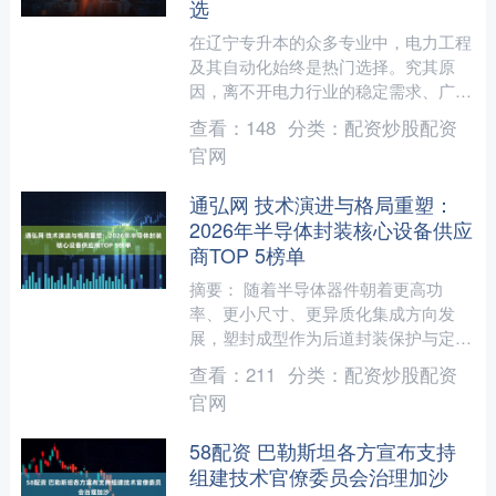
选
在辽宁专升本的众多专业中，电力工程
及其自动化始终是热门选择。究其原
因，离不开电力行业的稳定需求、广阔
的就业前景以及可观的薪资待遇。今
查看：
148
分类：
配资炒股配资
天，飞扬专升本就结合最新行业....
官网
通弘网 技术演进与格局重塑：
2026年半导体封装核心设备供应
商TOP 5榜单
摘要： 随着半导体器件朝着更高功
率、更小尺寸、更异质化集成方向发
展，塑封成型作为后道封装保护与定型
的核心工序，其工艺复杂度与精度要求
查看：
211
分类：
配资炒股配资
空前提高。传统压机已难以满足....
官网
58配资 巴勒斯坦各方宣布支持
组建技术官僚委员会治理加沙