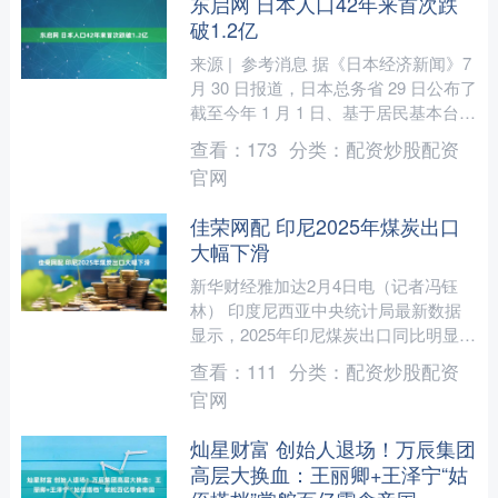
东启网 日本人口42年来首次跌
破1.2亿
来源 | 参考消息 据《日本经济新闻》7
月 30 日报道，日本总务省 29 日公布了
截至今年 1 月 1 日、基于居民基本台账
实施的人口动态调查结果。调查显....
查看：
173
分类：
配资炒股配资
官网
佳荣网配 印尼2025年煤炭出口
大幅下滑
新华财经雅加达2月4日电（记者冯钰
林） 印度尼西亚中央统计局最新数据
显示，2025年印尼煤炭出口同比明显回
落，出口额约244.8亿美元，同比下降
查看：
111
分类：
配资炒股配资
19.70%；出....
官网
灿星财富 创始人退场！万辰集团
高层大换血：王丽卿+王泽宁“姑