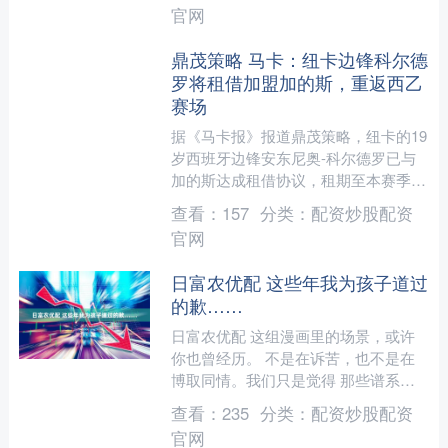
里，认为自己是受害者，....
官网
鼎茂策略 马卡：纽卡边锋科尔德
罗将租借加盟加的斯，重返西乙
赛场
据《马卡报》报道鼎茂策略，纽卡的19
岁西班牙边锋安东尼奥-科尔德罗已与
加的斯达成租借协议，租期至本赛季结
束。 报道称，安东尼奥-科尔德罗于去
查看：
157
分类：
配资炒股配资
年夏天从马拉加转会至....
官网
日富农优配 这些年我为孩子道过
的歉……
日富农优配 这组漫画里的场景，或许
你也曾经历。 不是在诉苦，也不是在
博取同情。我们只是觉得 那些谱系家
庭不为人知的努力、习以为常的疲惫，
查看：
235
分类：
配资炒股配资
以及藏在每一次解释背后的....
官网