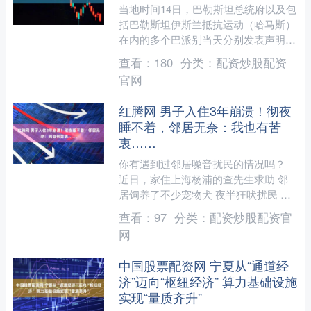
当地时间14日，巴勒斯坦总统府以及包
括巴勒斯坦伊斯兰抵抗运动（哈马斯）
在内的多个巴派别当天分别发表声明，
均表示支持组建一个技术官僚委员会治
查看：
180
分类：
配资炒股配资
理加沙地带。 哈马斯等....
官网
红腾网 男子入住3年崩溃！彻夜
睡不着，邻居无奈：我也有苦
衷……
你有遇到过邻居噪音扰民的情况吗？
近日，家住上海杨浦的查先生求助 邻
居饲养了不少宠物犬 夜半狂吠扰民 他
们一家不堪其扰 据查先生提供的视
查看：
97
分类：
配资炒股配资官
频，夜深人静时，狗狗集体....
网
中国股票配资网 宁夏从“通道经
济”迈向“枢纽经济” 算力基础设施
实现“量质齐升”