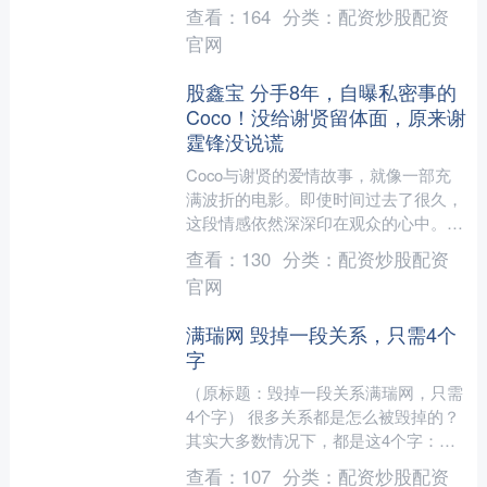
殊、工作忙碌而无法按时就餐的实际问
查看：
164
分类：
配资炒股配资
题，海南州总工会精心筹备....
官网
股鑫宝 分手8年，自曝私密事的
Coco！没给谢贤留体面，原来谢
霆锋没说谎
Coco与谢贤的爱情故事，就像一部充
满波折的电影。即使时间过去了很久，
这段情感依然深深印在观众的心中。
Coco复出的时刻，带给大家的并不仅
查看：
130
分类：
配资炒股配资
仅是回忆，她分享的每一....
官网
满瑞网 毁掉一段关系，只需4个
字
（原标题：毁掉一段关系满瑞网，只需
4个字） 很多关系都是怎么被毁掉的？
其实大多数情况下，都是这4个字：不
被看见。每个人都陷入了自己的情绪
查看：
107
分类：
配资炒股配资