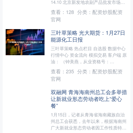
14.10 北京新发地农副产品批发市场信
息中心 14.00 13.00 1....
查看：
128
分类：
配资炒股配资
官网
三叶草策略 光大期货：1月27日
能源化工日报
三叶草策略 热点栏目 自选股 数据中心
行情中心 资金流向 模拟交易 客户端 原
油： （钟美燕，从业资格号：
F3045334；交易咨询资格号：
查看：
235
分类：
配资炒股配资
Z0002410）....
官网
双融网 青海海南州总工会多举措
让新就业形态劳动者吃上“爱心
餐”
1月15日，记者从青海省海南藏族自治
州总工会获悉，去年以来，根据海南州
广大新就业形态劳动者因工作性质特