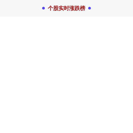
个股实时涨跌榜
个股跌幅
个股流入
个股流出
换手率
个股涨幅
排名
名称
最新价
涨幅
换手率
1
N展芯
116.97
398.81%
75.47%
2
志特新材
14.8
20.03%
14.12%
3
博腾股份
20.44
20.02%
14.62%
4
近岸蛋白
46.72
20.01%
5.59%
5
毕得医药
61.6
20.01%
6.06%
6
耐科装备
49.67
20.01%
6.79%
7
一博科技
53.33
20.01%
16.82%
8
南模生物
42.9
20.00%
4.92%
9
朗特智能
26.4
20.00%
16.95%
10
义翘神州
107.88
20.00%
11.55%