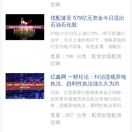
官网
优配速至 579亿元资金今日流出
石油石化股
沪指11月13日上涨0.73%，申万所属行
业中，今日上涨的有27个，涨幅居前的
行业为电力设备、有色金属，涨幅分别
为4.31%、4.01%。跌幅居前的行业为
查看：
190
分类：
配资炒股配资
公用事....
官网
亿鑫网 一财社论：纠治违规异地
执法、趋利性执法须久久为功
日前，公安部举行新闻发布会介绍称，
自部署开展规范涉企执法专项行动以
来，违规异地执法、逐利性执法等问题
得到有效遏制，涉企执法得到进一步规
查看：
207
分类：
配资炒股配资
范，有力服务了高质量发展。....
官网