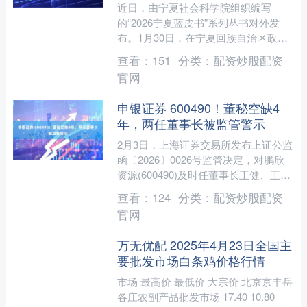
近日，由宁夏社会科学院组织编写
的“2026宁夏蓝皮书”系列丛书对外发
布。1月30日，在宁夏回族自治区政府
新闻办召开的新闻发布会上，相关专家
查看：
151
分类：
配资炒股配资
对“2026宁夏蓝皮书....
官网
申银证券 600490！董秘空缺4
年，两任董事长被监管警示
2月3日，上海证券交易所发布上证公监
函〔2026〕0026号监管决定，对鹏欣
资源(600490)及时任董事长王健、王晋
定予以监管警示。 经查明，鹏欣资源
查看：
124
分类：
配资炒股配资
董事会秘....
官网
万无优配 2025年4月23日全国主
要批发市场白条鸡价格行情
市场 最高价 最低价 大宗价 北京京丰岳
各庄农副产品批发市场 17.40 10.80