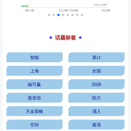
话题标签
智能
累计
上海
全国
融可赢
2026
股壹佰
助力
天金策略
涌入
空间
最强