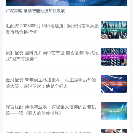
卢深策略 推动智能经济加快发展
汇配资 2025年9月18日福建厦门同安闽南果蔬批
发市场价格行情
策利配资 国科微并购中芯宁波 能否复制“寒武纪
式”国产芯逆袭？
金河配资 68年侯宝林遭批斗，毛主席听后却哈
哈大笑，连说两次：他是个好人
深富优配 神祇与尘埃：探秘秦人信仰的古老轨
迹——读《秦人的信仰世界》