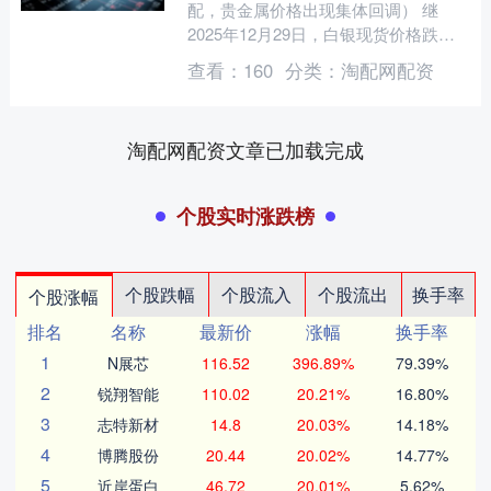
配，贵金属价格出现集体回调） 继
2025年12月29日，白银现货价格跌幅
达到9%后，31日白银现货价格再次出
查看：
160
分类：
淘配网配资
现大幅下跌，盘中跌幅....
淘配网配资文章已加载完成
个股实时涨跌榜
个股跌幅
个股流入
个股流出
换手率
个股涨幅
排名
名称
最新价
涨幅
换手率
1
N展芯
116.52
396.89%
79.39%
2
锐翔智能
110.02
20.21%
16.80%
3
志特新材
14.8
20.03%
14.18%
4
博腾股份
20.44
20.02%
14.77%
5
近岸蛋白
46.72
20.01%
5.62%