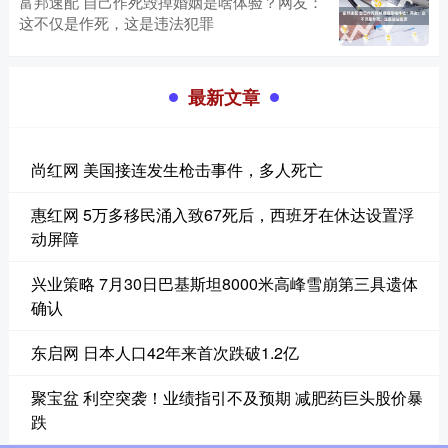
富邦速配 自己作死毁掉婚姻是啥体验？网友：
这不仅是作死，这是违法犯罪
最新文章
尚红网 美国接连发生枪击事件，多人死亡
惠红网 5万多移民涌入致67死后，西班牙在休达设置浮
动屏障
兴业策略 7月30日巴基斯坦8000米高峰雪崩第三具遗体
确认
东启网 日本人口42年来首次跌破1.2亿
聚宝盆 利空突袭！业绩指引不及预期 减肥药巨头股价暴
跌