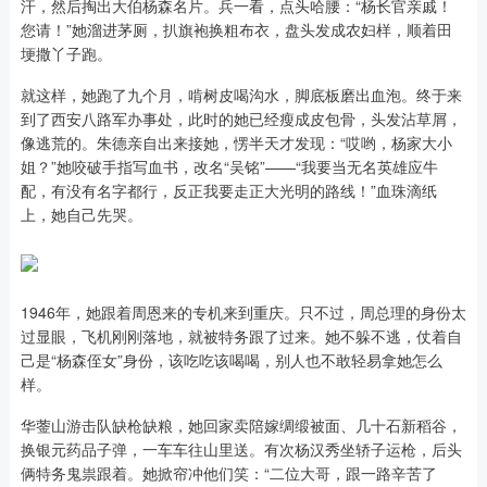
汗，然后掏出大伯杨森名片。兵一看，点头哈腰：“杨长官亲戚！
您请！”她溜进茅厕，扒旗袍换粗布衣，盘头发成农妇样，顺着田
埂撒丫子跑。
就这样，她跑了九个月，啃树皮喝沟水，脚底板磨出血泡。终于来
到了西安八路军办事处，此时的她已经瘦成皮包骨，头发沾草屑，
像逃荒的。朱德亲自出来接她，愣半天才发现：“哎哟，杨家大小
姐？”她咬破手指写血书，改名“吴铭”——“我要当无名英雄应牛
配，有没有名字都行，反正我要走正大光明的路线！”血珠滴纸
上，她自己先哭。
1946年，她跟着周恩来的专机来到重庆。只不过，周总理的身份太
过显眼，飞机刚刚落地，就被特务跟了过来。她不躲不逃，仗着自
己是“杨森侄女”身份，该吃吃该喝喝，别人也不敢轻易拿她怎么
样。
华蓥山游击队缺枪缺粮，她回家卖陪嫁绸缎被面、几十石新稻谷，
换银元药品子弹，一车车往山里送。有次杨汉秀坐轿子运枪，后头
俩特务鬼祟跟着。她掀帘冲他们笑：“二位大哥，跟一路辛苦了