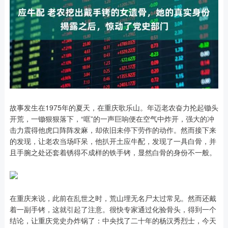
故事发生在1975年的夏天，在重庆歌乐山。年迈老农奋力抡起锄头
开荒，一锄狠狠落下，“哐”的一声巨响便在空气中炸开，强大的冲
击力震得他虎口阵阵发麻，却依旧未停下劳作的动作。然而接下来
的发现，让老农当场吓呆，他扒开土应牛配，发现了一具白骨，并
且手腕之处还套着锈得不成样的铁手铐，显然白骨的身份不一般。
在重庆来说，此前在乱世之时，荒山埋无名尸太过常见。然而还戴
着一副手铐，这就引起了注意。很快专家通过化验骨头，得到一个
结论，让重庆党史办炸锅了：中央找了二十年的杨汉秀烈士，今天