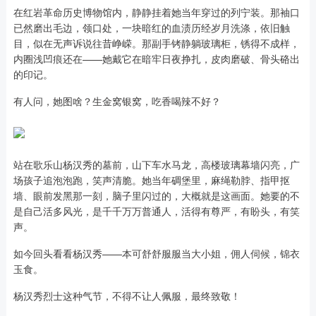
在红岩革命历史博物馆内，静静挂着她当年穿过的列宁装。那袖口
已然磨出毛边，领口处，一块暗红的血渍历经岁月洗涤，依旧触
目，似在无声诉说往昔峥嵘。那副手铐静躺玻璃柜，锈得不成样，
内圈浅凹痕还在——她戴它在暗牢日夜挣扎，皮肉磨破、骨头硌出
的印记。
有人问，她图啥？生金窝银窝，吃香喝辣不好？
站在歌乐山杨汉秀的墓前，山下车水马龙，高楼玻璃幕墙闪亮，广
场孩子追泡泡跑，笑声清脆。她当年碉堡里，麻绳勒脖、指甲抠
墙、眼前发黑那一刻，脑子里闪过的，大概就是这画面。她要的不
是自己活多风光，是千千万万普通人，活得有尊严，有盼头，有笑
声。
如今回头看看杨汉秀——本可舒舒服服当大小姐，佣人伺候，锦衣
玉食。
杨汉秀烈士这种气节，不得不让人佩服，最终致敬！