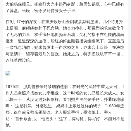
大伯杨森撞见。杨森盯火光中熟悉身影，脸黑如锅底，心中已经有
了算盘。当晚，密令发到特务头子手里。
在9月17号的深夜，在重庆歌乐山金刚坡废弃碉堡里。几个特务扑
上捂嘴，麻绳绕她脖子死命勒。她奋力挣扎，那强烈的求生欲化作
了无尽的力量。双手疯狂地抓挠着石墙，尖利的指甲在粗糙的墙面
抠出一道道深深的血痕，殷红的鲜血顺着指尖缓缓流下。直至最后
一缕气息消散，她未曾发出一声求饶之音，亦未合上双眼，在决绝
与坚韧中，留存着最后的倔强。她死之后，特务挖浅坑草草一埋，
连张草席没给。
1975年，那具曾被镣铐禁锢的遗骸，在时光的流转中重见天日。工
作人员拿照片找她女儿李继业，这个时候的女儿已经长大成人。女
儿快三十，从没见过妈长啥样。看到照片里的锈手铐，扑通跪地嚎
啕：“这是我妈…外婆说过，妈妈手上戴过这样的铐子…”1980年迁
葬，徐向前元帅亲题墓碑。老人握笔手抖，墨滴纸上。旁人
劝：“首长歇会儿。”他摇头：“这字，得写稳，得写好，不能对不起
她。”