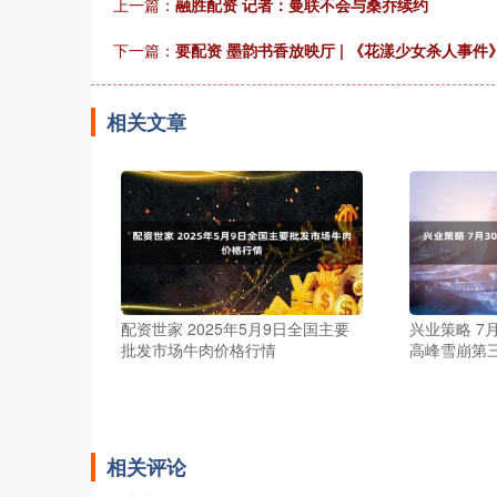
上一篇：
融胜配资 记者：曼联不会与桑乔续约
下一篇：
要配资 墨韵书香放映厅 | 《花漾少女杀人事件
相关文章
配资世家 2025年5月9日全国主要
兴业策略 7月
批发市场牛肉价格行情
高峰雪崩第
相关评论