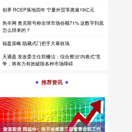
创界 RCEP落地四年 宁夏外贸享惠逾19亿元
热丰网 奥克斯号称全球市场份额71% 这数字到底
怎么得来的？
福盈策略 隐藏式门把手大幕收场
天通盈 发改委主任郑栅洁：综合整治“内卷式”竞
争，将有力有效破除各种市场障碍
推荐资讯