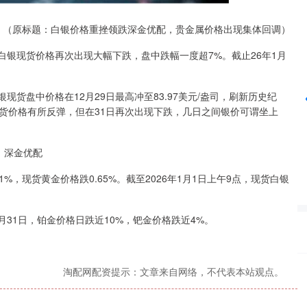
（原标题：白银价格重挫领跌深金优配，贵金属价格出现集体回调）
深证成指
14311.01
%
200.89
1.42%
1日白银现货价格再次出现大幅下跌，盘中跌幅一度超7%。截止26年1月
货盘中价格在12月29日最高冲至83.97美元/盎司，刷新历史纪
现货价格有所反弹，但在31日再次出现下跌，几日之间银价可谓坐上
深金优配
%，现货黄金价格跌0.65%。截至2026年1月1日上午9点，现货白银
31日，铂金价格日跌近10%，钯金价格跌近4%。
。
淘配网配资提示：文章来自网络，不代表本站观点。