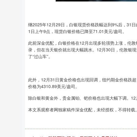
上证指数
3940.04
0
2.13%
39.68
1.02
继2025年12月29日，白银现货价格跌幅达到9%后，3
1日上午9点，现货白银价格已降至71.01美元/盎司。
此前深金优配，白银价格在12月出现多轮强势上涨，伦敦银现
录，但在当天银价就出现大幅跳水。12月30日，伦敦银
了“过山车”。
此外，12月31日黄金价格也出现回调，纽约期金价格跌超1
价格为4310.89美元/盎司。
除白银和黄金外，贵金属铂、钯价格也出现大幅下调。12月
本文系观察者网独家稿件深金优配，未经授权，不得转载