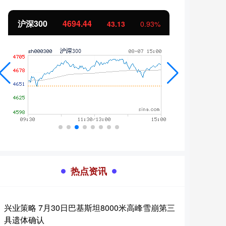
沪深300
4694.44
北证
43.13
0.93%
热点资讯
兴业策略 7月30日巴基斯坦8000米高峰雪崩第三
具遗体确认