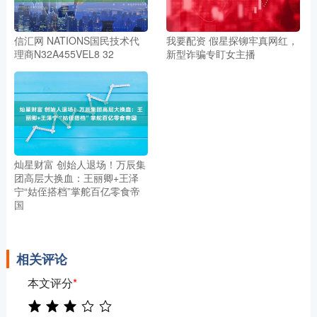
信汇网 NATIONS国民技术代
我要配资 假星探铆牢真网红，
理商N32A455VEL8 32
新型诈骗专盯女主播
灿星财富 创始人退场！万辰集
团高层大换血：王丽卿+王泽
宁“姑侄搭档”掌舵百亿零食帝
国
相关评论
本文评分
*