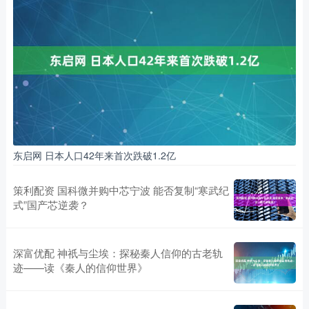
东启网 日本人口42年来首次跌破1.2亿
策利配资 国科微并购中芯宁波 能否复制“寒武纪
式”国产芯逆袭？
深富优配 神祇与尘埃：探秘秦人信仰的古老轨
迹——读《秦人的信仰世界》