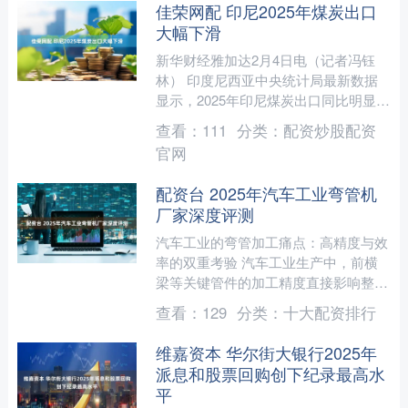
佳荣网配 印尼2025年煤炭出口
大幅下滑
新华财经雅加达2月4日电（记者冯钰
林） 印度尼西亚中央统计局最新数据
显示，2025年印尼煤炭出口同比明显回
落，出口额约244.8亿美元，同比下降
查看：
111
分类：
配资炒股配资
19.70%；出....
官网
配资台 2025年汽车工业弯管机
厂家深度评测
汽车工业的弯管加工痛点：高精度与效
率的双重考验 汽车工业生产中，前横
梁等关键管件的加工精度直接影响整车
结构稳定性，传统弯管机常面临角度误
查看：
129
分类：
十大配资排行
差大、复杂造型难以实现、....
维嘉资本 华尔街大银行2025年
派息和股票回购创下纪录最高水
平