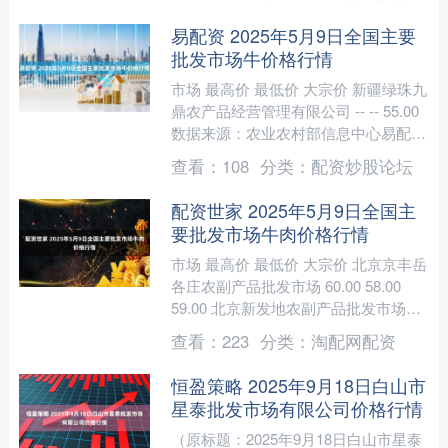
格....
易配资 2025年5月9日全国主要
批发市场牛价格行情
市场 最高价 最低价 大宗价 新疆绿珠九
鼎农产品经营管理有限公司 -- -- 55.00
数据来源：农业农村部信息中心易配
资....
查看：
108
分类：
配资炒股论坛
配资世家 2025年5月9日全国主
要批发市场牛肉价格行情
市场 最高价 最低价 大宗价 北京京丰岳
各庄农副产品批发市场 60.00 58.00
59.00 北京新发地农副产品批发市场信
息中心 58.00 57.00 5....
查看：
223
分类：
淘配网配资
恒盈策略 2025年9月18日白山市
星泰批发市场有限公司价格行情
（原标题：2025年9月18日白山市星泰