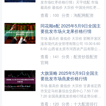
发市场红枣价格行情）天宇优配 市场
最高价 最低价 大宗价 中国沧州红枣批
发市场 -- -- 4.80 长治市金鑫瓜果批....
查看：
100
分类：
淘配网配资
同花顺e配 2025年5月9日全国主
要批发市场火龙果价格行情
市场 最高价 最低价 大宗价 邯郸开发区
滏东现代农业管理有限公司 10.00 6.60
8.00 山西省太原市河西农产品有限公司
10.00 7.00 8.50....
查看：
141
分类：
配资炒股配资
官网
大旗策略 2025年5月9日全国主
要批发市场燕麦价格行情
市场 最高价 最低价 大宗价 甘肃省定西
市安定马铃薯综合交易中心 7.50 7.00
7.20 全国燕麦批发价格行情走势分析大
旗策略 从今日全国燕麦批发市场价
查看：
120
分类：
十大配资排行