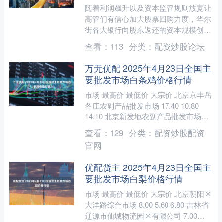
随着利润飙升以及资本监管规则放宽让
高管们有信心加大股票回购力度，华尔
街各大银行向股东返还的资本规模创下
历史纪录。 美国六大银行在2025年进
查看：
113
分类：
配资炒股论坛
行了超过1400亿美....
万无优配 2025年4月23日全国主
要批发市场白条鸡价格行情
市场 最高价 最低价 大宗价 北京京丰岳
各庄农副产品批发市场 17.40 10.80
14.10 北京新发地农副产品批发市场信
息中心 14.00 13.00 1....
查看：
129
分类：
配资炒股配资
官网
优配货主 2025年4月23日全国主
要批发市场白梨价格行情
市场 最高价 最低价 大宗价 北京朝阳区
大洋路综合市场 8.00 5.60 6.80 吉林省
辽源市仙城物流园区有限公司 7.00