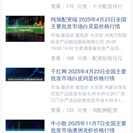
5.40 6.00 广东汕头农....
查看：
176
分类：
十大配资排行
纯旭配资端 2025年4月23日全国
主要批发市场白灵菇价格行情
市场 最高价 最低价 大宗价 河南万邦国
际农产品物流股份有限公司 20.00
19.00 19.50 甘肃酒泉春光农产品市场
有限责任公司 18.00 16.00....
查看：
168
分类：
配资炒股论坛
千红网 2025年4月23日全国主要
批发市场白皮鸡蛋价格行情
市场 最高价 最低价 大宗价 内蒙古保全
庄农产品批发市场 6.30 6.00 6.20 广东
江门水产冻品副食批发市场 8.50 8.10
8.30 新疆九鼎盛和....
查看：
133
分类：
淘配网配资
牛小散 2025年11月7日全国主要
批发市场澳洲龙虾价格行情