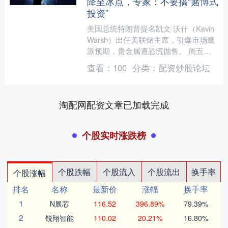
降至冰点，专家：不要搞“赌博式
投资”
美国总统特朗普提名凯文·沃什（Kevin
Warsh）出任美联储主席，引爆市场鹰
派预期，贵金属遭恐慌抛售。 周五，
黄金遭遇40年来最大下跌，白银创出历
查看：
100
分类：
配资炒股论坛
史最大盘中....
淘配网配资文章已加载完成
个股实时涨跌榜
个股跌幅
个股流入
个股流出
换手率
个股涨幅
排名
名称
最新价
涨幅
换手率
1
N展芯
116.52
396.89%
79.39%
2
锐翔智能
110.02
20.21%
16.80%