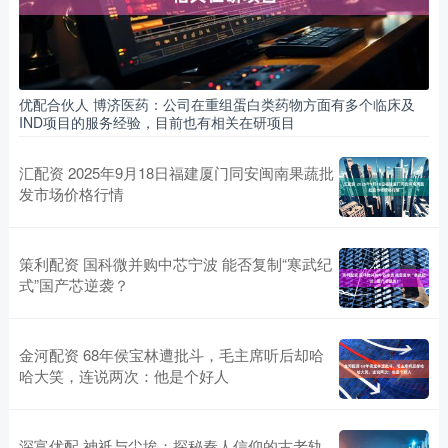
优配合伙人 博济医药：公司在重组蛋白类药物方面有多个临床及
IND项目的服务经验，目前也有相关在研项目
汇配资 2025年9月18日福建厦门同安闽南果蔬批
发市场价格行情
策利配资 国科微并购中芯宁波 能否复制“寒武纪
式”国产芯逆袭？
金河配资 68年侯宝林遭批斗，毛主席听后却哈
哈大笑，连说两次：他是个好人
深富优配 神祇与尘埃：探秘秦人信仰的古老轨