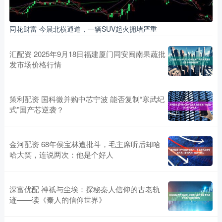
同花财富 今晨北横通道，一辆SUV起火拥堵严重
汇配资 2025年9月18日福建厦门同安闽南果蔬批
发市场价格行情
策利配资 国科微并购中芯宁波 能否复制“寒武纪
式”国产芯逆袭？
金河配资 68年侯宝林遭批斗，毛主席听后却哈
哈大笑，连说两次：他是个好人
深富优配 神祇与尘埃：探秘秦人信仰的古老轨
迹——读《秦人的信仰世界》