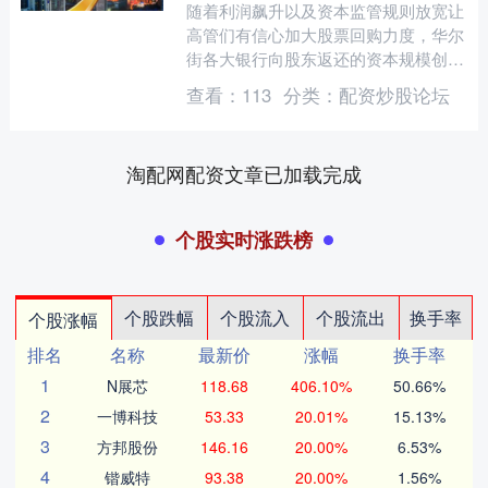
随着利润飙升以及资本监管规则放宽让
高管们有信心加大股票回购力度，华尔
街各大银行向股东返还的资本规模创下
历史纪录。 美国六大银行在2025年进
查看：
113
分类：
配资炒股论坛
行了超过1400亿美....
淘配网配资文章已加载完成
个股实时涨跌榜
个股跌幅
个股流入
个股流出
换手率
个股涨幅
排名
名称
最新价
涨幅
换手率
1
N展芯
118.68
406.10%
50.66%
2
一博科技
53.33
20.01%
15.13%
3
方邦股份
146.16
20.00%
6.53%
4
锴威特
93.38
20.00%
1.56%