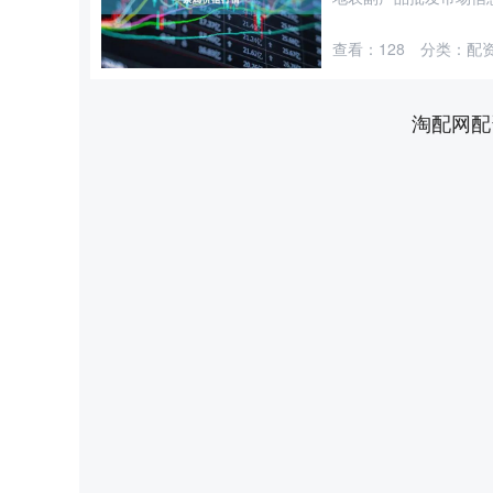
查看：
128
分类：
配
淘配网配
深证成指
14311.01
8
1.02%
200.89
1.