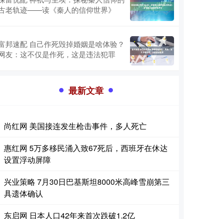
古老轨迹——读《秦人的信仰世界》
富邦速配 自己作死毁掉婚姻是啥体验？
网友：这不仅是作死，这是违法犯罪
最新文章
尚红网 美国接连发生枪击事件，多人死亡
惠红网 5万多移民涌入致67死后，西班牙在休达
设置浮动屏障
兴业策略 7月30日巴基斯坦8000米高峰雪崩第三
具遗体确认
东启网 日本人口42年来首次跌破1.2亿