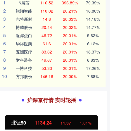
1
N展芯
116.52
396.89%
79.39%
2
锐翔智能
110.02
20.21%
16.80%
3
志特新材
14.8
20.03%
14.18%
4
博腾股份
20.44
20.02%
14.77%
5
近岸蛋白
46.72
20.01%
5.62%
6
毕得医药
61.6
20.01%
6.12%
7
五洲医疗
83.62
20.01%
18.37%
8
耐科装备
49.67
20.01%
6.83%
9
一博科技
53.33
20.01%
17.26%
10
方邦股份
146.16
20.00%
7.68%
沪深京行情 实时轮播
北证50
1134.24
创业
11.37
1.01%