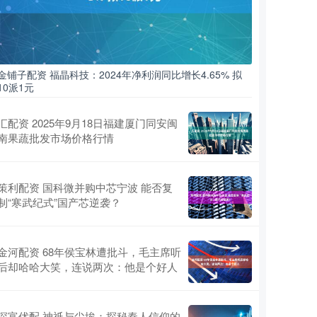
金铺子配资 福晶科技：2024年净利润同比增长4.65% 拟
10派1元
汇配资 2025年9月18日福建厦门同安闽
南果蔬批发市场价格行情
策利配资 国科微并购中芯宁波 能否复
制“寒武纪式”国产芯逆袭？
金河配资 68年侯宝林遭批斗，毛主席听
后却哈哈大笑，连说两次：他是个好人
深富优配 神祇与尘埃：探秘秦人信仰的