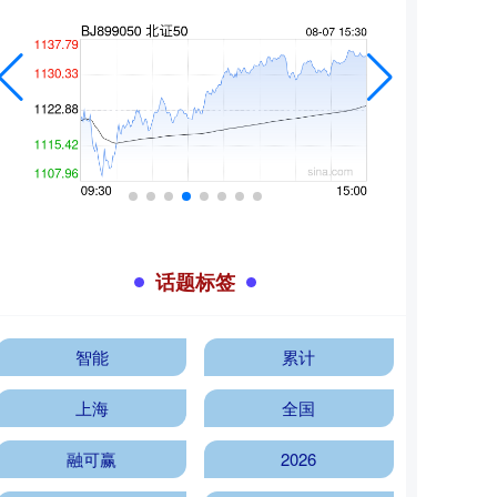
话题标签
智能
累计
上海
全国
融可赢
2026