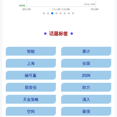
话题标签
智能
累计
上海
全国
融可赢
2026
股壹佰
助力
天金策略
涌入
空间
最强