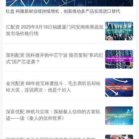
红盘 科隆新材业绩持续增长，创新推动多产品实现进口替代
汇配资 2025年9月18日福建厦门同安闽南果蔬批
发市场价格行情
策利配资 国科微并购中芯宁波 能否复制“寒武纪
式”国产芯逆袭？
金河配资 68年侯宝林遭批斗，毛主席听后却哈
哈大笑，连说两次：他是个好人
深富优配 神祇与尘埃：探秘秦人信仰的古老轨
迹——读《秦人的信仰世界》