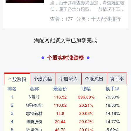
点，由于其考查形式固定，考查难度较
低，属于必拿分题型。一般情况下工程
问题的题干中出现有一项工程、修路、
查看：
177
分类：
十大配资排行
造桥、生产零件或提到甲乙....
淘配网配资文章已加载完成
个股实时涨跌榜
个股跌幅
个股流入
个股流出
换手率
个股涨幅
排名
名称
最新价
涨幅
换手率
1
N展芯
116.52
396.89%
79.39%
2
锐翔智能
110.02
20.21%
16.80%
3
志特新材
14.8
20.03%
14.18%
4
博腾股份
20.44
20.02%
14.77%
5
近岸蛋白
46.72
20.01%
5.62%