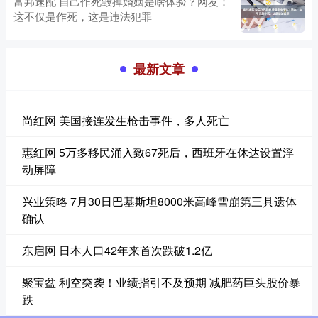
富邦速配 自己作死毁掉婚姻是啥体验？网友：
这不仅是作死，这是违法犯罪
最新文章
尚红网 美国接连发生枪击事件，多人死亡
惠红网 5万多移民涌入致67死后，西班牙在休达设置浮
动屏障
兴业策略 7月30日巴基斯坦8000米高峰雪崩第三具遗体
确认
东启网 日本人口42年来首次跌破1.2亿
聚宝盆 利空突袭！业绩指引不及预期 减肥药巨头股价暴
跌