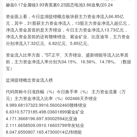
赫兹0.17金属镍3.93青蒿素0.23固态电池3.86血氧仪0.24
资金面上看，今日盐湖提锂概念板块获主力资金净流入66.85亿
元，其中，31股获主力资金净流入，13股主力资金净流入超亿元，
净流入资金居首的是天齐锂业，今日主力资金净流入13.73亿元，
净流入资金居前的还有赣锋锂业、紫金矿业、比亚迪等，主力资金
分别净流入7.32亿元、6.82亿元、5.85亿元。
资金流入比率方面，*ST正平、天齐锂业、盛新锂能等流入比率居
前，主力资金净流入率分别为34.15%、16.56%、14.78%。（数据
宝）
盐湖提锂概念资金流入榜
代码简称今日涨跌幅（%）今日换手率（%） 主力资金流量（万
元）主力资金净流入比率（%）002466天齐锂业
9.989.68137323.9916.56002460赣锋锂业
6.6310.5773185.498.03601899紫金矿业
4.171.3668196.697.93002594比亚迪
2.111.6658509.0910.16603799华友钴业
8.047.6550907.165.47300014亿纬锂能