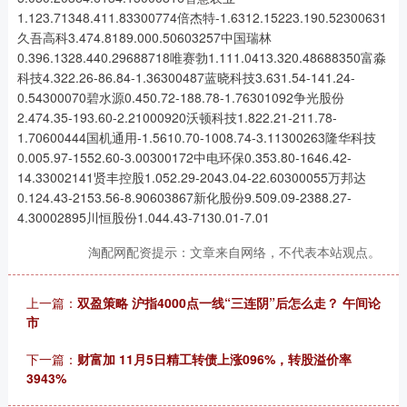
1.123.71348.411.83300774倍杰特-1.6312.15223.190.52300631
久吾高科3.474.8189.000.50603257中国瑞林
0.396.1328.440.29688718唯赛勃1.111.0413.320.48688350富淼
科技4.322.26-86.84-1.36300487蓝晓科技3.631.54-141.24-
0.54300070碧水源0.450.72-188.78-1.76301092争光股份
2.474.35-193.60-2.21000920沃顿科技1.822.21-211.78-
1.70600444国机通用-1.5610.70-1008.74-3.11300263隆华科技
0.005.97-1552.60-3.00300172中电环保0.353.80-1646.42-
14.33002141贤丰控股1.052.29-2043.04-22.60300055万邦达
0.124.43-2153.56-8.90603867新化股份9.509.09-2388.27-
4.30002895川恒股份1.044.43-7130.01-7.01
淘配网配资提示：文章来自网络，不代表本站观点。
上一篇：
双盈策略 沪指4000点一线“三连阴”后怎么走？ 午间论
市
下一篇：
财富加 11月5日精工转债上涨096%，转股溢价率
3943%