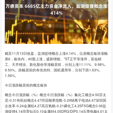
截至11月13日收盘，盐湖提锂概念上涨4.14%，位居概念板块涨幅
第6，板块内，40股上涨，盛新锂能、*ST正平等涨停，富临精
工、天齐锂业、新化股份等涨幅居前，分别上涨11.11%、9.98%、
9.50%。跌幅居前的有倍杰特、国机通用等，分别下跌1.63%、
1.56%。
今日涨跌幅居前的概念板块
概念今日涨跌幅（%）概念今日涨跌幅（%）氟化工概念4.50芬太
尼-0.31有机硅概念4.47同花顺果指数-0.29钠离子电池4.47深圳国
企改革-0.24金属铅4.27高压氧舱-0.21磷化工4.25F5G概念0.06盐
湖提锂4.14培育钻石0.10金属锌4.05DRG/DIP0.14石墨电极4.01太