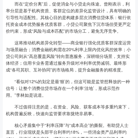
而在“定价分离”后，促使消金与小贷走向殊途。曾刚表示，利
率分层是基于机构资质、客群定位的差异化监管设计，具有明确的
引导性与适配性。其核心目的是构建多层次消费信贷体系：银行依
托资金成本优势服务优质客群，小贷公司聚焦下沉市场但受更严定
价约束，形成“风险与成本匹配”的市场分工，避免无序竞争。
这将推动机构差异化转型——商业银行强化优质客群深度运营
与场景融合；消费金融机构需在20%利率上限内优化风控效率；小
贷公司则从“高息覆盖风险”转向普惠服务，深耕细分场景，支持实
体经济；信用卡业务需通过服务升级对冲利率优势减弱。最终形
成“各司其职、互补协同”的市场格局，提升金融服务的精准度。
“看似对12%的划定是最‘狠’的，但这可能是监管想释放的一种
信号：让整个消费信贷市场存在一个利率‘洼地’，形成示范作
用。”李林如是说道。
不过值得注意的是，在资金、风险、获客成本等多重约束下，
机构普遍反映，快速向监管要求靠拢绝非易事。
核心矛盾集中于“利率压降”与“成本高企”的撕裂。有助贷人士
直言，行业现状是头部平台利率约18%，一些消金类产品利率约