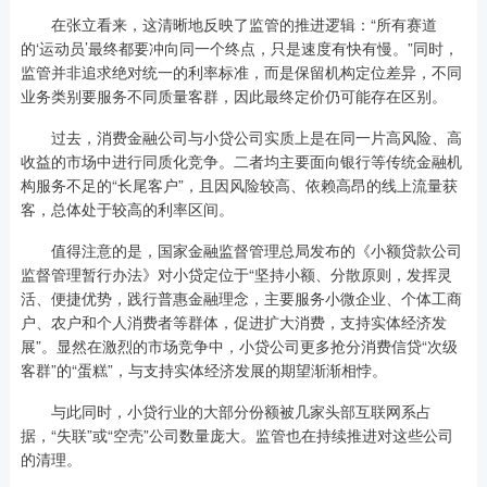
在张立看来，这清晰地反映了监管的推进逻辑：“所有赛道
的‘运动员’最终都要冲向同一个终点，只是速度有快有慢。”同时，
监管并非追求绝对统一的利率标准，而是保留机构定位差异，不同
业务类别要服务不同质量客群，因此最终定价仍可能存在区别。
过去，消费金融公司与小贷公司实质上是在同一片高风险、高
收益的市场中进行同质化竞争。二者均主要面向银行等传统金融机
构服务不足的“长尾客户”，且因风险较高、依赖高昂的线上流量获
客，总体处于较高的利率区间。
值得注意的是，国家金融监督管理总局发布的《小额贷款公司
监督管理暂行办法》对小贷定位于“坚持小额、分散原则，发挥灵
活、便捷优势，践行普惠金融理念，主要服务小微企业、个体工商
户、农户和个人消费者等群体，促进扩大消费，支持实体经济发
展”。显然在激烈的市场竞争中，小贷公司更多抢分消费信贷“次级
客群”的“蛋糕”，与支持实体经济发展的期望渐渐相悖。
与此同时，小贷行业的大部分份额被几家头部互联网系占
据，“失联”或“空壳”公司数量庞大。监管也在持续推进对这些公司
的清理。