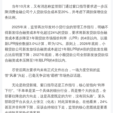
当年10月末，又有消息称监管部门通过窗口指导要求进一步压
降消费金融公司个人贷款综合成本至20%，并考虑下调担保增信业
务比例。
2025年末，监管再次印发对小贷行业的管理工作指引，明确不
得新发综合融资成本年化超过24%的贷款，要求将新发贷款综合融
资成本逐步降至1年期贷款市场报价利率（LPR）的4倍以内。以最
新LPR报价数据3.0%计算，即为12%。原则上，2026年底前，小
额贷款公司新发放综合融资成本超过1年期LPR的4倍的贷款发生额
占比应明显下降；2027年底前，将小额贷款公司全部新发放贷款综
合融资成本压降至1年期LPR的4倍以内。
尽管后两次要求均未有正式文件出台，一场力度空前的监
管“风暴”兴起，已毫无争议地“霸榜”市场热议话题。
无论是助贷新规、窗口指导还是工作指引，核心皆指向“利率
下行”。“不单单是某一个具体的细分行业，而是整个大的业态，全
部要往降息的方向走，这是高度既定的方针，没有回头路”。某头
部助贷平台从业人士张立（化名）对此深有体会。在他看来，24%
甚至并非利率下限，应该会持续往下走，监管的核心意图就是要逐
步排除高风险劣质客群。