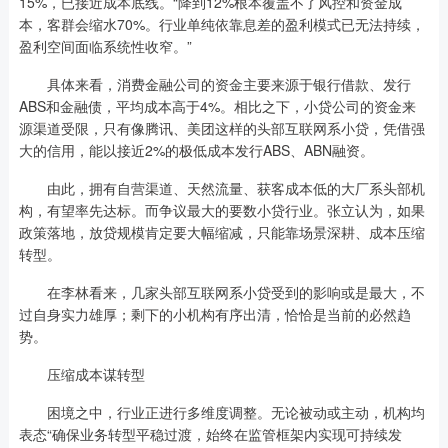
15%，已接近成本底线。“降到12%根本覆盖不了风控和资金成
本，客群会缩水70%。行业单纯依靠息差的盈利模式已无法持续，
盈利空间面临系统性收窄。”
具体来看，消费金融公司的资金主要来源于银行借款、发行
ABS和金融债，平均成本高于4%。相比之下，小贷公司的资金来
源渠道受限，只有像腾讯、美团这样的头部互联网系小贷，凭借强
大的信用，能以接近2%的极低成本发行ABS、ABN融资。
由此，拥有自营渠道、天然流量、获客成本低的大厂系头部机
构，有望率先达标。而争议最大的要数小贷行业。张立认为，如果
政策落地，放贷规模肯定要大幅缩减，只能靠场景深耕、成本压缩
转型。
在李林看来，几家头部互联网系小贷受到的影响或是最大，不
过自身实力雄厚；剩下的小机构有序出清，恰恰是当前的必然趋
势。
压缩成本谋转型
困境之中，行业正进行多维度调整。无论被动或主动，机构均
表态“确保业务转型平稳过渡，始终在监管框架内实现可持续发