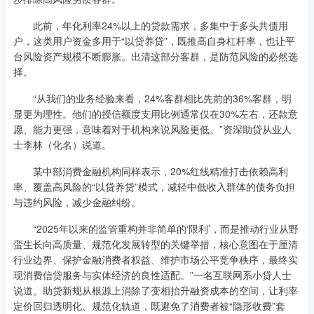
此前，年化利率24%以上的贷款需求，多集中于多头共债用
户，这类用户资金多用于“以贷养贷”，既推高自身杠杆率，也让平
台风险资产规模不断膨胀。出清这部分客群，是防范风险的必然选
择。
“从我们的业务经验来看，24%客群相比先前的36%客群，明
显更为理性。他们的授信额度支用比例通常仅在30%左右，还款意
愿、能力更强，意味着对于机构来说风险更低。”资深助贷从业人
士李林（化名）说道。
某中部消费金融机构同样表示，20%红线精准打击依赖高利
率、覆盖高风险的“以贷养贷”模式，减轻中低收入群体的债务负担
与违约风险，减少金融纠纷。
“2025年以来的监管重构并非简单的‘限利’，而是推动行业从野
蛮生长向高质量、规范化发展转型的关键举措，核心意图在于厘清
行业边界、保护金融消费者权益、维护市场公平竞争秩序，最终实
现消费信贷服务与实体经济的良性适配。”一名互联网系小贷人士
说道。助贷新规从根源上消除了变相抬升融资成本的空间，让利率
定价回归透明化、规范化轨道，既避免了消费者被“隐形收费”套