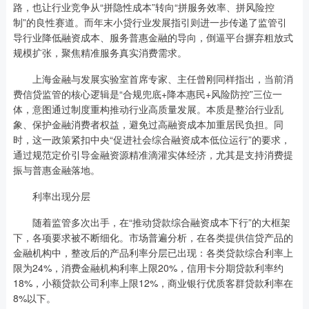
路，也让行业竞争从“拼隐性成本”转向“拼服务效率、拼风险控
制”的良性赛道。而年末小贷行业发展指引则进一步传递了监管引
导行业降低融资成本、服务普惠金融的导向，倒逼平台摒弃粗放式
规模扩张，聚焦精准服务真实消费需求。
上海金融与发展实验室首席专家、主任曾刚同样指出，当前消
费信贷监管的核心逻辑是“合规兜底+降本惠民+风险防控”三位一
体，意图通过制度重构推动行业高质量发展。本质是整治行业乱
象、保护金融消费者权益，避免过高融资成本加重居民负担。同
时，这一政策紧扣中央“促进社会综合融资成本低位运行”的要求，
通过规范定价引导金融资源精准滴灌实体经济，尤其是支持消费提
振与普惠金融落地。
利率出现分层
随着监管多次出手，在“推动贷款综合融资成本下行”的大框架
下，各项要求被不断细化。市场普遍分析，在各类提供信贷产品的
金融机构中，整改后的产品利率分层已出现：各类贷款综合利率上
限为24%，消费金融机构利率上限20%，信用卡分期贷款利率约
18%，小额贷款公司利率上限12%，商业银行优质客群贷款利率在
8%以下。