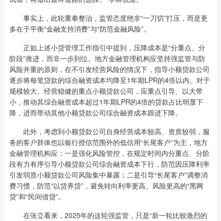
事实上，此轮重拳整治，监管态度绝非“一刀切”打压，而是更
多在于平衡“金融支持消费”与“防范金融风险”。
正如上述小贷管理工作指引中提到，压降成本是“分重点、分
阶段”推进，而非一步到位。地方金融管理机构应坚持强监管与防
风险并重的原则，在不引发经营风险的情况下，指导小额贷款公司
逐步将每笔贷款的综合融资成本均降至1年期LPR的4倍以内。对于
规模较大、经营稳健的重点小额贷款公司，应重点引导、以大带
小，推动其综合融资成本超过1年期LPR的4倍的贷款占比明显下
降，进而带动其他小额贷款公司综合融资成本跟进下降。
此外，考虑到小额贷款公司自身经营成本较高、资质较弱，服
务的客户群体也以银行授信范围外的低信用“长尾客户”为主，地方
金融管理机构应：一是强化风险管控，在规定时间内分重点、分阶
段有力有序引导小额贷款公司综合融资成本下行，防范因压降利率
引发弱质小额贷款公司风险集中暴露；二是引导“长尾客户”调整消
费习惯，防范“以贷养贷”，避免转向利率更高、风险更高的“黑网
贷”和“民间借贷”。
在张立看来，2025年的这轮强监管，只是“新一轮比较激烈的