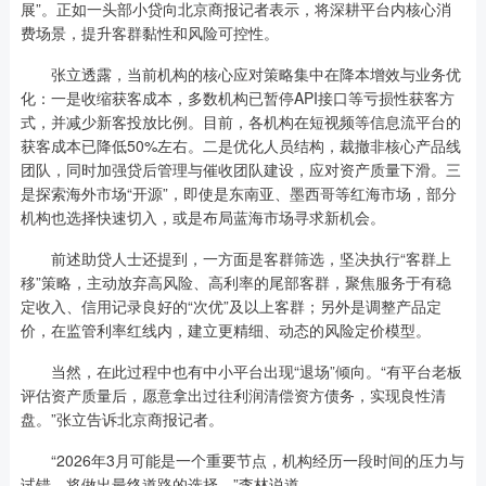
展”。正如一头部小贷向北京商报记者表示，将深耕平台内核心消
费场景，提升客群黏性和风险可控性。
张立透露，当前机构的核心应对策略集中在降本增效与业务优
化：一是收缩获客成本，多数机构已暂停API接口等亏损性获客方
式，并减少新客投放比例。目前，各机构在短视频等信息流平台的
获客成本已降低50%左右。二是优化人员结构，裁撤非核心产品线
团队，同时加强贷后管理与催收团队建设，应对资产质量下滑。三
是探索海外市场“开源”，即使是东南亚、墨西哥等红海市场，部分
机构也选择快速切入，或是布局蓝海市场寻求新机会。
前述助贷人士还提到，一方面是客群筛选，坚决执行“客群上
移”策略，主动放弃高风险、高利率的尾部客群，聚焦服务于有稳
定收入、信用记录良好的“次优”及以上客群；另外是调整产品定
价，在监管利率红线内，建立更精细、动态的风险定价模型。
当然，在此过程中也有中小平台出现“退场”倾向。“有平台老板
评估资产质量后，愿意拿出过往利润清偿资方债务，实现良性清
盘。”张立告诉北京商报记者。
“2026年3月可能是一个重要节点，机构经历一段时间的压力与
试错，将做出最终道路的选择。”李林说道。