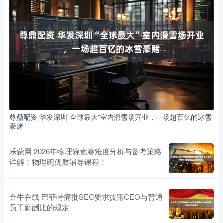
尊鼎配资 华发深圳“全球最大”室内滑雪场开业，一场超百亿的冰雪
豪赌
乐蒙网 2026年物理碗竞赛难度分析与备考策略
详解！物理碗优质辅导课程！
金牛在线 巴菲特痛批SEC要求披露CEO与普通
员工薪酬比的规定